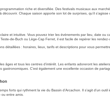
rogrammation riche et diversifiée. Des festivals musicaux aux marchés
 découvrir. Chaque saison apporte son lot de surprises, qu’il s’agisse de
aire et intuitive. Vous pouvez trier les événements par lieu, date ou ca
Teste-de-Buch ou Lège-Cap Ferret, il est facile de repérer les rende
étaillées : horaires, lieux, tarifs et descriptions pour vous permettre 
RECE
s âges et tous les centres d’intérêt. Les enfants adoreront les ateliers 
ts gastronomiques. C’est également une excellente occasion de partage
LE
BONS P
chon
 forts qui rythment la vie du Bassin d’Arcachon. Il s’agit d’un outil i
INSCRIPTION 
 ou entre amis.
S'ABON