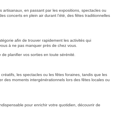
 artisanaux, en passant par les expositions, spectacles ou
s concerts en plein air durant l’été, des fêtes traditionnelles
tégorie afin de trouver rapidement les activités qui
z-vous à ne pas manquer près de chez vous.
de planifier vos sorties en toute sérénité.
VEZ
créatifs, les spectacles ou les fêtes foraines, tandis que les
r des moments intergénérationnels lors des fêtes locales ou
S
LANS
ndispensable pour enrichir votre quotidien, découvrir de
NEWSLETTER
NER