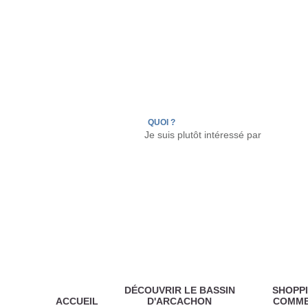
LÈGE CAP-FERRET
ARÈS
ANDERNOS LES
QUOI ?
DÉCOUVRIR LE BASSIN
SHOPPI
ACCUEIL
D'ARCACHON
COMM