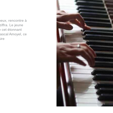
ueux, rencontre à
iffra. Le jeune
e cet étonnant
Pascal Amoyel, ce
ire