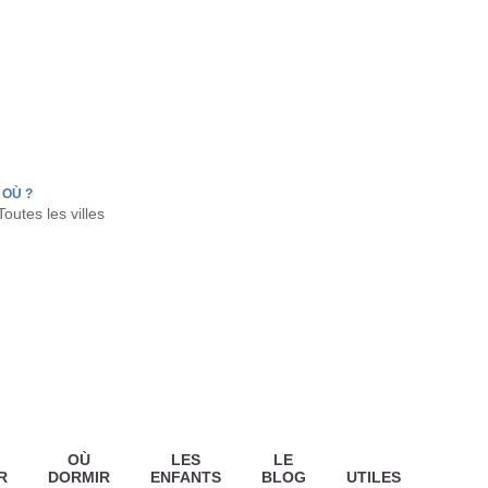
FR
HON
LA TESTE DE BUCH
GUJAN MESTRAS
OÙ ?
OÙ
LES
LE
R
DORMIR
ENFANTS
BLOG
UTILES