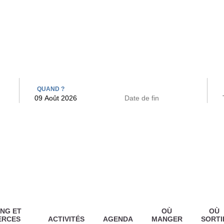
 BAINS
ARCAC
QUAND ?
NG ET
OÙ
OÙ
ERCES
ACTIVITÉS
AGENDA
MANGER
SORTI