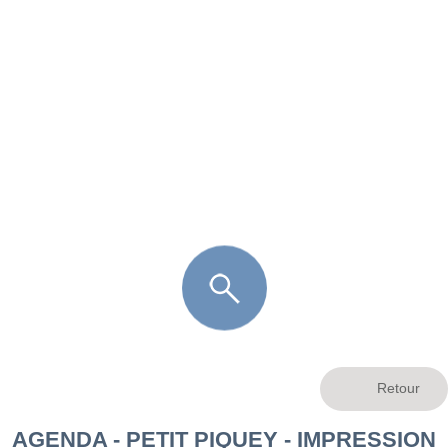
FR
LÈGE CAP-FERRET
ARÈS
ANDERNOS LES BAINS
ARCACHON
LA TESTE DE BUCH
GUJAN MESTRAS
AGENDA - PETIT PIQUEY - IMPRESSION