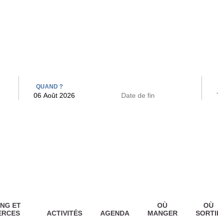
 BAINS
ARCAC
QUAND ?
NG ET
OÙ
OÙ
ERCES
ACTIVITÉS
AGENDA
MANGER
SORTI