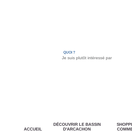
LÈGE CAP-FERRET
ARÈS
ANDERNOS LES
QUOI ?
DÉCOUVRIR LE BASSIN
SHOPPI
ACCUEIL
D'ARCACHON
COMM