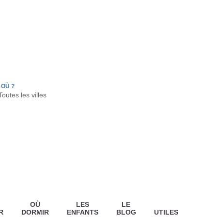
FR
HON
LA TESTE DE BUCH
GUJAN MESTRAS
OÙ ?
OÙ
LES
LE
R
DORMIR
ENFANTS
BLOG
UTILES