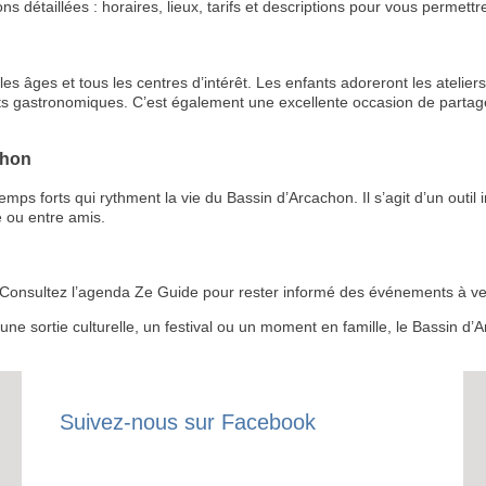
étaillées : horaires, lieux, tarifs et descriptions pour vous permettre 
s âges et tous les centres d’intérêt. Les enfants adoreront les ateliers 
ts gastronomiques. C’est également une excellente occasion de partage
chon
RECE
 forts qui rythment la vie du Bassin d’Arcachon. Il s’agit d’un outil i
LE
 ou entre amis.
BONS P
 ? Consultez l’agenda Ze Guide pour rester informé des événements à ven
INSCRIPTION 
r une sortie culturelle, un festival ou un moment en famille, le Bassin 
S'ABON
Suivez-nous sur Facebook