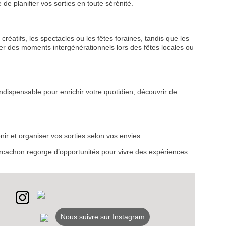
de planifier vos sorties en toute sérénité.
créatifs, les spectacles ou les fêtes foraines, tandis que les
r des moments intergénérationnels lors des fêtes locales ou
VEZ
ndispensable pour enrichir votre quotidien, découvrir de
S
LANS
ir et organiser vos sorties selon vos envies.
NEWSLETTER
d’Arcachon regorge d’opportunités pour vivre des expériences
NER
Nous suivre sur Instagram