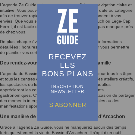
L’agenda Ze Guide est conçu pour vous offrir une navigation claire et
intuitive. Vous pouvez trier les événements par lieu, date ou catégorie
afin de trouver rapidement les activités qui correspondent à vos
envies. Que vous soyez à Arcachon, La Teste-de-Buch ou Lège-Cap
Ferret, il est facile de repérer les rendez-vous à ne pas manquer près
de chez vous.
De plus, chaque événement est présenté avec des informations
détaillées : horaires, lieux, tarifs et descriptions pour vous permettre
de planifier vos sorties en toute sérénité.
RECEVEZ
Des rendez-vous qui rassemblent toute la famille
LES
BONS PLANS
L’agenda du Bassin d’Arcachon inclut des activités pour tous les âges
et tous les centres d’intérêt. Les enfants adoreront les ateliers créatifs,
les spectacles ou les fêtes foraines, tandis que les adultes
INSCRIPTION
apprécieront les concerts, conférences et événements
NEWSLETTER
gastronomiques. C’est également une excellente occasion de partager
des moments intergénérationnels lors des fêtes locales ou des
S'ABONNER
manifestations sportives.
Une manière de vivre pleinement le Bassin d’Arcachon
Grâce à l’agenda Ze Guide, vous ne manquerez aucun des temps
forts qui rythment la vie du Bassin d’Arcachon. Il s’agit d’un outil