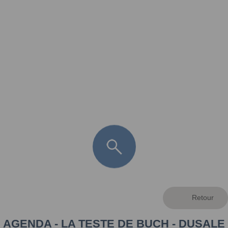
FR
LÈGE CAP-FERRET
ARÈS
ANDERNOS LES BAINS
ARCACHON
LA TESTE DE BUCH
GUJAN MESTRAS
AGENDA - LA TESTE DE BUCH - DUSALE