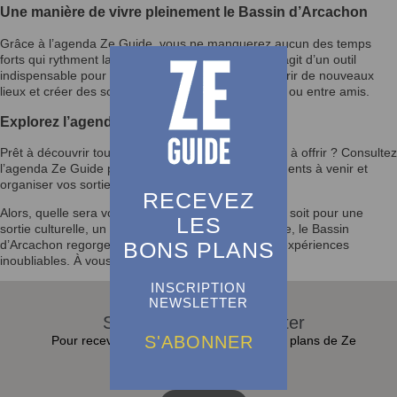
Une manière de vivre pleinement le Bassin d’Arcachon
Grâce à l’agenda Ze Guide, vous ne manquerez aucun des temps
forts qui rythment la vie du Bassin d’Arcachon. Il s’agit d’un outil
indispensable pour enrichir votre quotidien, découvrir de nouveaux
lieux et créer des souvenirs mémorables en famille ou entre amis.
Explorez l’agenda et laissez-vous inspirer
Prêt à découvrir tout ce que le Bassin d’Arcachon a à offrir ? Consultez
l’agenda Ze Guide pour rester informé des événements à venir et
organiser vos sorties selon vos envies.
RECEVEZ
Alors, quelle sera votre prochaine activité ? Que ce soit pour une
LES
sortie culturelle, un festival ou un moment en famille, le Bassin
BONS PLANS
d’Arcachon regorge d’opportunités pour vivre des expériences
inoubliables. À vous de jouer !
INSCRIPTION
NEWSLETTER
S'abonner à la Newsletter
S'ABONNER
Pour recevoir toutes les actualités et bons plans de Ze
Guide dans sa boite e-mail :