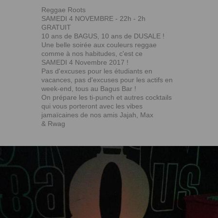
Reggae Roots
SAMEDI 4 NOVEMBRE - 22h - 2h
GRATUIT
10 ans de BAGUS, 10 ans de DUSALE !
Une belle soirée aux couleurs reggae
comme à nos habitudes, c'est ce
SAMEDI 4 Novembre 2017 !
Pas d'excuses pour les étudiants en
vacances, pas d'excuses pour les actifs en
week-end, tous au Bagus Bar !
On prépare les ti-punch et autres cocktails
qui vous porteront avec les vibes
jamaïcaines de nos amis Jajah, Max
& Rwag