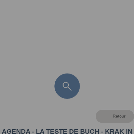
FR
LÈGE CAP-FERRET
ARÈS
ANDERNOS LES BAINS
ARCACHON
LA TESTE DE BUCH
GUJAN MESTRAS
AGENDA - LA TESTE DE BUCH - KRAK IN