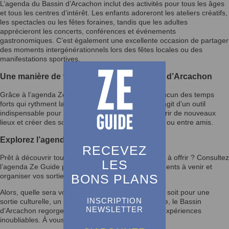
L’agenda du Bassin d’Arcachon inclut des activités pour tous les âges
et tous les centres d’intérêt. Les enfants adoreront les ateliers créatifs,
les spectacles ou les fêtes foraines, tandis que les adultes
apprécieront les concerts, conférences et événements
gastronomiques. C’est également une excellente occasion de partager
des moments intergénérationnels lors des fêtes locales ou des
manifestations sportives.
Une manière de vivre pleinement le Bassin d’Arcachon
Grâce à l’agenda Ze Guide, vous ne manquerez aucun des temps
forts qui rythment la vie du Bassin d’Arcachon. Il s’agit d’un outil
indispensable pour enrichir votre quotidien, découvrir de nouveaux
lieux et créer des souvenirs mémorables en famille ou entre amis.
Explorez l’agenda et laissez-vous inspirer
RECEVEZ
Prêt à découvrir tout ce que le Bassin d’Arcachon a à offrir ? Consultez
LES
l’agenda Ze Guide pour rester informé des événements à venir et
BONS PLANS
organiser vos sorties selon vos envies.
Alors, quelle sera votre prochaine activité ? Que ce soit pour une
INSCRIPTION
sortie culturelle, un festival ou un moment en famille, le Bassin
NEWSLETTER
d’Arcachon regorge d’opportunités pour vivre des expériences
inoubliables. À vous de jouer !