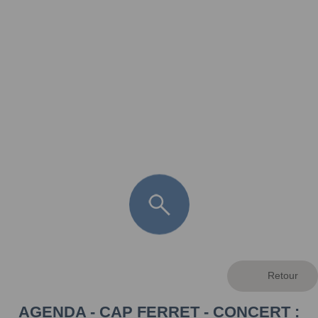
FR
LÈGE CAP-FERRET
ARÈS
ANDERNOS LES BAINS
ARCACHON
LA TESTE DE BUCH
GUJAN MESTRAS
AGENDA - CAP FERRET - CONCERT :