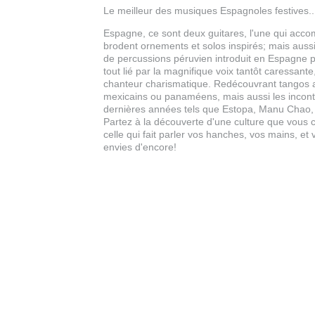
Le meilleur des musiques Espagnoles festives..
Espagne, ce sont deux guitares, l'une qui acco
brodent ornements et solos inspirés; mais aussi
de percussions péruvien introduit en Espagne p
tout lié par la magnifique voix tantôt caressante
chanteur charismatique. Redécouvrant tangos a
mexicains ou panaméens, mais aussi les incon
dernières années tels que Estopa, Manu Chao, 
Partez à la découverte d'une culture que vous c
celle qui fait parler vos hanches, vos mains, e
envies d'encore!