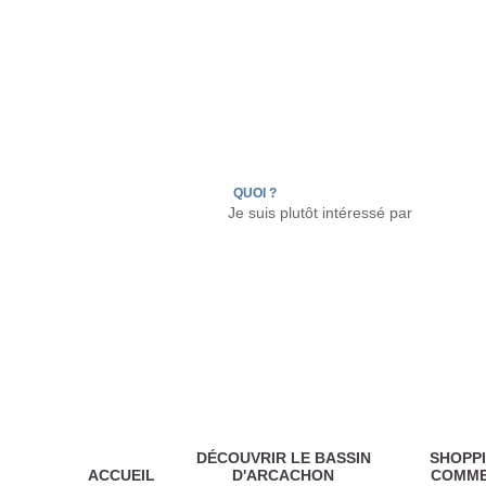
LÈGE CAP-FERRET
ARÈS
ANDERNOS LES
QUOI ?
DÉCOUVRIR LE BASSIN
SHOPPI
ACCUEIL
D'ARCACHON
COMM