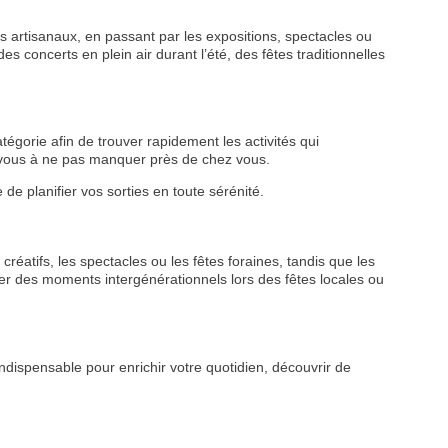
 artisanaux, en passant par les expositions, spectacles ou
s concerts en plein air durant l’été, des fêtes traditionnelles
tégorie afin de trouver rapidement les activités qui
z-vous à ne pas manquer près de chez vous.
de planifier vos sorties en toute sérénité.
VEZ
créatifs, les spectacles ou les fêtes foraines, tandis que les
r des moments intergénérationnels lors des fêtes locales ou
S
LANS
ndispensable pour enrichir votre quotidien, découvrir de
NEWSLETTER
NER