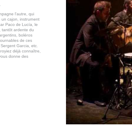
.
mpagne l'autre, qui
 un cajon, instrument
ar Paco de Lucía, le
, tantôt ardente du
rgentins, boléros
tournables de ces
Sergent Garcia, etc.
royiez déjà connaître,
t vous donne des