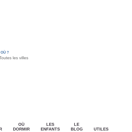
FR
HON
LA TESTE DE BUCH
GUJAN MESTRAS
OÙ ?
OÙ
LES
LE
R
DORMIR
ENFANTS
BLOG
UTILES