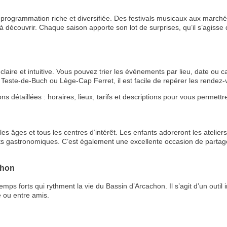
rogrammation riche et diversifiée. Des festivals musicaux aux marchés
 découvrir. Chaque saison apporte son lot de surprises, qu’il s’agisse de
aire et intuitive. Vous pouvez trier les événements par lieu, date ou ca
Teste-de-Buch ou Lège-Cap Ferret, il est facile de repérer les rende
étaillées : horaires, lieux, tarifs et descriptions pour vous permettre 
RECE
s âges et tous les centres d’intérêt. Les enfants adoreront les ateliers 
ts gastronomiques. C’est également une excellente occasion de partage
LE
BONS P
chon
 forts qui rythment la vie du Bassin d’Arcachon. Il s’agit d’un outil i
INSCRIPTION 
 ou entre amis.
S'ABON