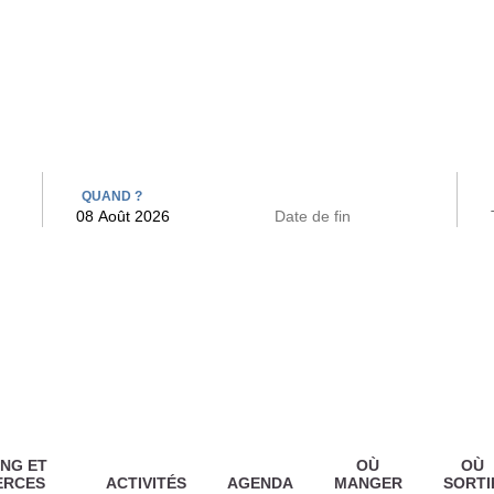
 BAINS
ARCAC
QUAND ?
NG ET
OÙ
OÙ
ERCES
ACTIVITÉS
AGENDA
MANGER
SORTI