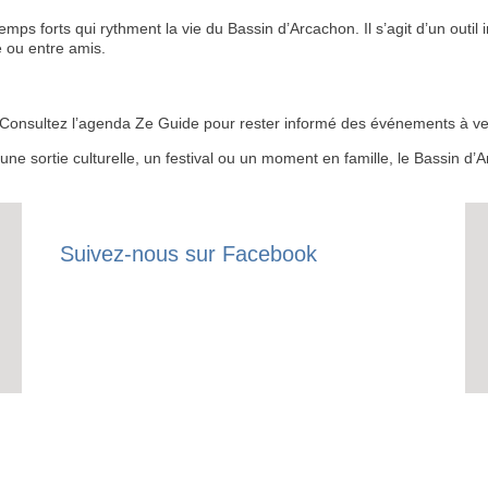
 forts qui rythment la vie du Bassin d’Arcachon. Il s’agit d’un outil i
 ou entre amis.
RECE
 ? Consultez l’agenda Ze Guide pour rester informé des événements à ven
LE
r une sortie culturelle, un festival ou un moment en famille, le Bassin 
BONS P
INSCRIPTION 
Suivez-nous sur Facebook
S'ABON