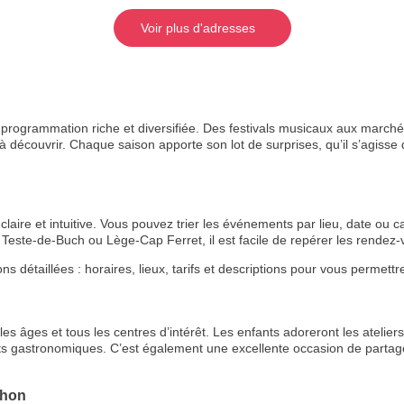
Voir plus d'adresses
rogrammation riche et diversifiée. Des festivals musicaux aux marchés
 découvrir. Chaque saison apporte son lot de surprises, qu’il s’agisse de
aire et intuitive. Vous pouvez trier les événements par lieu, date ou ca
Teste-de-Buch ou Lège-Cap Ferret, il est facile de repérer les rende
étaillées : horaires, lieux, tarifs et descriptions pour vous permettre 
s âges et tous les centres d’intérêt. Les enfants adoreront les ateliers 
ts gastronomiques. C’est également une excellente occasion de partage
chon