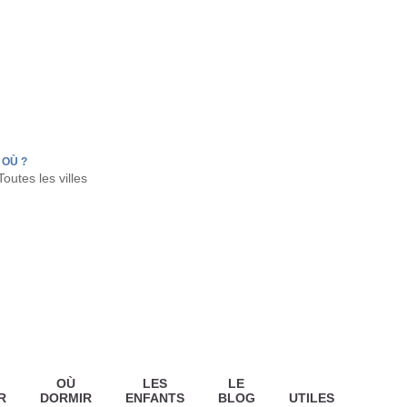
FR
HON
LA TESTE DE BUCH
GUJAN MESTRAS
OÙ ?
OÙ
LES
LE
R
DORMIR
ENFANTS
BLOG
UTILES