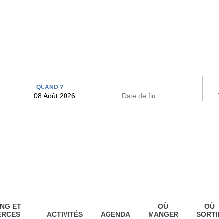
 BAINS
ARCAC
QUAND ?
NG ET
OÙ
OÙ
ERCES
ACTIVITÉS
AGENDA
MANGER
SORTI