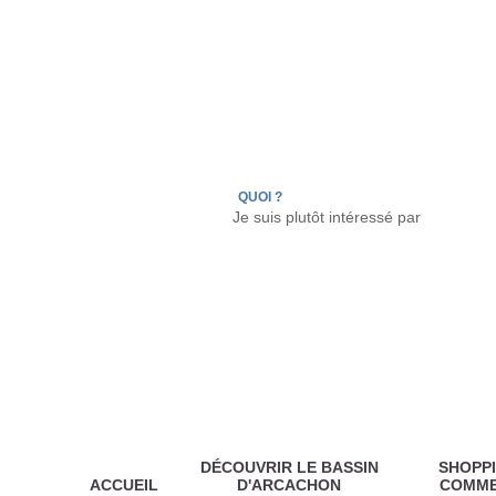
LÈGE CAP-FERRET
ARÈS
ANDERNOS LES
QUOI ?
DÉCOUVRIR LE BASSIN
SHOPPI
ACCUEIL
D'ARCACHON
COMM