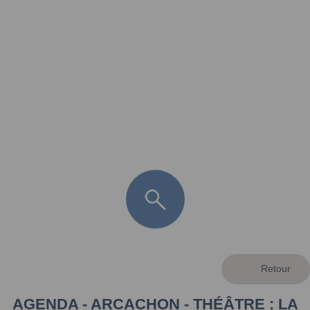
FR
LÈGE CAP-FERRET
ARÈS
ANDERNOS LES BAINS
ARCACHON
LA TESTE DE BUCH
GUJAN MESTRAS
AGENDA - ARCACHON - THÉÂTRE : LA