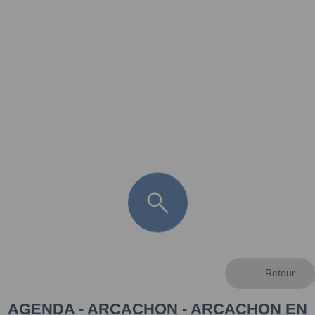
FR
LÈGE CAP-FERRET
ARÈS
ANDERNOS LES BAINS
ARCACHON
LA TESTE DE BUCH
GUJAN MESTRAS
AGENDA - ARCACHON - ARCACHON EN