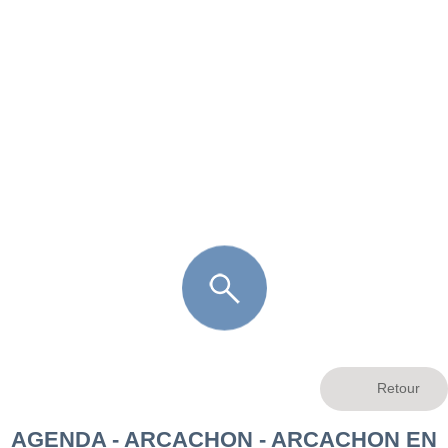
FR
LÈGE CAP-FERRET
ARÈS
ANDERNOS LES BAINS
ARCACHON
LA TESTE DE BUCH
GUJAN MESTRAS
AGENDA - ARCACHON - ARCACHON EN