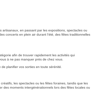
 artisanaux, en passant par les expositions, spectacles ou
s concerts en plein air durant l’été, des fêtes traditionnelles
tégorie afin de trouver rapidement les activités qui
z-vous à ne pas manquer près de chez vous.
de planifier vos sorties en toute sérénité.
VEZ
S
créatifs, les spectacles ou les fêtes foraines, tandis que les
LANS
r des moments intergénérationnels lors des fêtes locales ou
NEWSLETTER