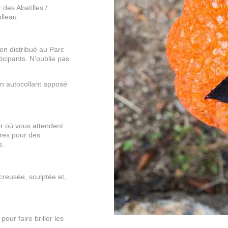
des Abatilles /
ulleau.
n distribué au Parc
icipants. N’oublie pas
n autocollant apposé
r où vous attendent
aires pour des
s.
 creusée, sculptée et,
.
pour faire briller les