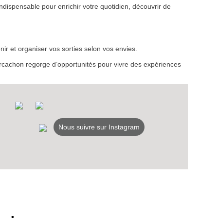
ndispensable pour enrichir votre quotidien, découvrir de
NER
ir et organiser vos sorties selon vos envies.
d’Arcachon regorge d’opportunités pour vivre des expériences
Nous suivre sur Instagram