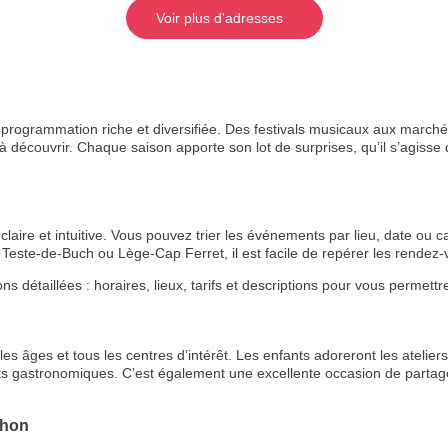
Voir plus d'adresses
rogrammation riche et diversifiée. Des festivals musicaux aux marchés
 découvrir. Chaque saison apporte son lot de surprises, qu’il s’agisse de
aire et intuitive. Vous pouvez trier les événements par lieu, date ou ca
Teste-de-Buch ou Lège-Cap Ferret, il est facile de repérer les rende
étaillées : horaires, lieux, tarifs et descriptions pour vous permettre 
RECE
LE
s âges et tous les centres d’intérêt. Les enfants adoreront les ateliers 
BONS P
ts gastronomiques. C’est également une excellente occasion de partage
INSCRIPTION 
chon