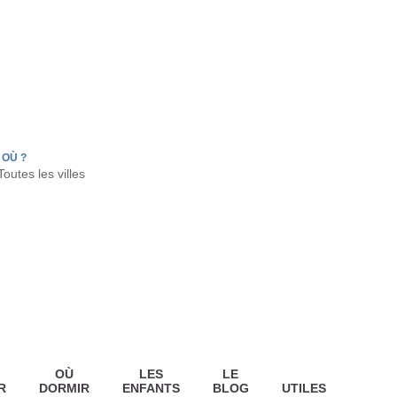
FR
HON
LA TESTE DE BUCH
GUJAN MESTRAS
OÙ ?
OÙ
LES
LE
R
DORMIR
ENFANTS
BLOG
UTILES