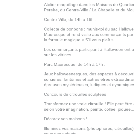
Atelier maquillage
dans les Maisons de Quartier 
Pereire, du Centre-Ville / La Chapelle et du Mo
Centre-Ville, de 14h à 16h :
Collecte de bonbons :
munis-toi du sac Hallowee
Mauresque et rend visite aux commerçants part
la formule magique « S’il vous plaît ».
Les commerçants participant à Halloween ont u
sur les vitrines.
Parc Mauresque, de 14h à 17h :
Jeux halloweenesques,
des espaces à découvri
sorcières, fantômes et autres êtres extraordin
épreuves mystérieuses, ludiques et dynamique
Concours de citrouilles sculptées :
Transformez une vraie citrouille !
Elle peut être
selon votre imagination, peinte, collée, piquée..
Décorez vos maisons !
Illuminez vos maisons
(photophores, citrouilles) 
yeux des enfants.