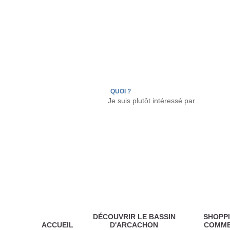
LÈGE CAP-FERRET
ARÈS
ANDERNOS LES
QUOI ?
DÉCOUVRIR LE BASSIN
SHOPPI
ACCUEIL
D'ARCACHON
COMM