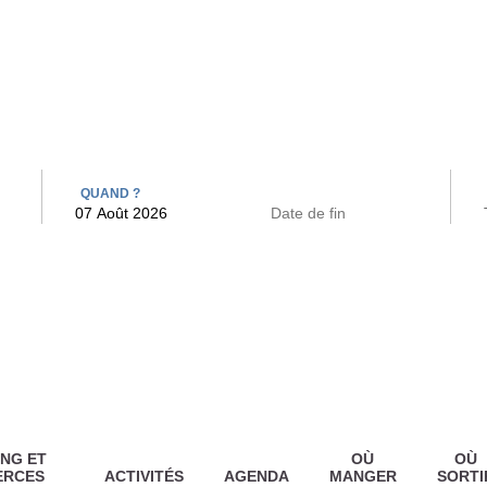
 BAINS
ARCAC
QUAND ?
NG ET
OÙ
OÙ
ERCES
ACTIVITÉS
AGENDA
MANGER
SORTI