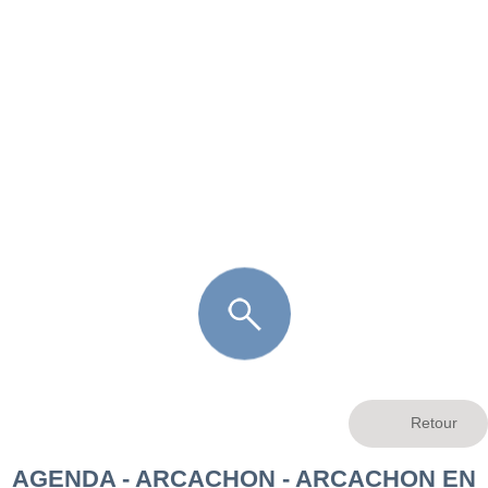
FR
LÈGE CAP-FERRET
ARÈS
ANDERNOS LES BAINS
ARCACHON
LA TESTE DE BUCH
GUJAN MESTRAS
AGENDA - ARCACHON - ARCACHON EN