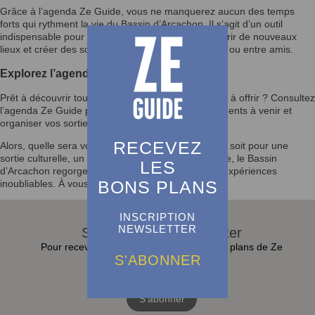
Grâce à l’agenda Ze Guide, vous ne manquerez aucun des temps
forts qui rythment la vie du Bassin d’Arcachon. Il s’agit d’un outil
indispensable pour enrichir votre quotidien, découvrir de nouveaux
lieux et créer des souvenirs mémorables en famille ou entre amis.
Explorez l’agenda et laissez-vous inspirer
Prêt à découvrir tout ce que le Bassin d’Arcachon a à offrir ? Consultez
l’agenda Ze Guide pour rester informé des événements à venir et
organiser vos sorties selon vos envies.
RECEVEZ
Alors, quelle sera votre prochaine activité ? Que ce soit pour une
sortie culturelle, un festival ou un moment en famille, le Bassin
LES
d’Arcachon regorge d’opportunités pour vivre des expériences
BONS PLANS
inoubliables. À vous de jouer !
INSCRIPTION
NEWSLETTER
S'abonner à la Newsletter
Pour recevoir toutes les actualités et bons plans de Ze
S'ABONNER
Guide dans sa boite e-mail :
S'abonner