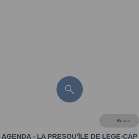
FR
LÈGE CAP-FERRET
ARÈS
ANDERNOS LES BAINS
ARCACHON
LA TESTE DE BUCH
GUJAN MESTRAS
AGENDA - LA PRESQU'ÏLE DE LEGE-CAP