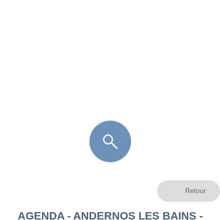
FR
LÈGE CAP-FERRET
ARÈS
ANDERNOS LES BAINS
ARCACHON
LA TESTE DE BUCH
GUJAN MESTRAS
AGENDA - ANDERNOS LES BAINS -