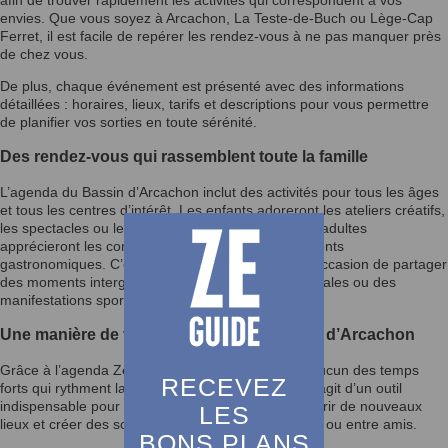
afin de trouver rapidement les activités qui correspondent à vos
envies. Que vous soyez à Arcachon, La Teste-de-Buch ou Lège-Cap
Ferret, il est facile de repérer les rendez-vous à ne pas manquer près
de chez vous.
De plus, chaque événement est présenté avec des informations
détaillées : horaires, lieux, tarifs et descriptions pour vous permettre
de planifier vos sorties en toute sérénité.
Des rendez-vous qui rassemblent toute la famille
L’agenda du Bassin d’Arcachon inclut des activités pour tous les âges
et tous les centres d’intérêt. Les enfants adoreront les ateliers créatifs,
les spectacles ou les fêtes foraines, tandis que les adultes
apprécieront les concerts, conférences et événements
gastronomiques. C’est également une excellente occasion de partager
des moments intergénérationnels lors des fêtes locales ou des
manifestations sportives.
Une manière de vivre pleinement le Bassin d’Arcachon
Grâce à l’agenda Ze Guide, vous ne manquerez aucun des temps
RECEVEZ
forts qui rythment la vie du Bassin d’Arcachon. Il s’agit d’un outil
indispensable pour enrichir votre quotidien, découvrir de nouveaux
LES
lieux et créer des souvenirs mémorables en famille ou entre amis.
BONS PLANS