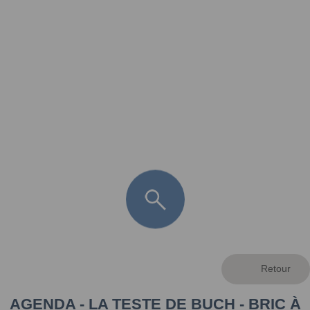
FR
LÈGE CAP-FERRET
ARÈS
ANDERNOS LES BAINS
ARCACHON
LA TESTE DE BUCH
GUJAN MESTRAS
AGENDA - LA TESTE DE BUCH - BRIC À