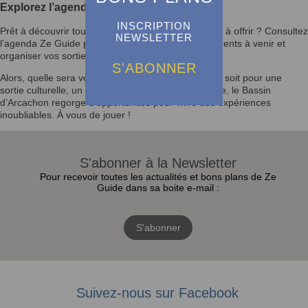
Explorez l’agenda et laissez-vous inspirer
INSCRIPTION
Prêt à découvrir tout ce que le Bassin d’Arcachon a à offrir ? Consultez
NEWSLETTER
l’agenda Ze Guide pour rester informé des événements à venir et
organiser vos sorties selon vos envies.
S'ABONNER
Alors, quelle sera votre prochaine activité ? Que ce soit pour une
sortie culturelle, un festival ou un moment en famille, le Bassin
d’Arcachon regorge d’opportunités pour vivre des expériences
inoubliables. À vous de jouer !
S'abonner à la Newsletter
Pour recevoir toutes les actualités et bons plans de Ze
Guide dans sa boite e-mail :
S'abonner
Suivez-nous sur Facebook