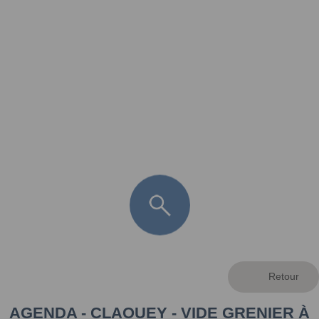
FR
LÈGE CAP-FERRET
ARÈS
ANDERNOS LES BAINS
ARCACHON
LA TESTE DE BUCH
GUJAN MESTRAS
AGENDA - CLAOUEY - VIDE GRENIER À