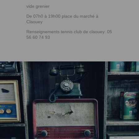
vide grenier
De 07h0 à 19h00 place du marché à
Claouey
Renseignements tennis club de claouey: 05
56 60 74 93