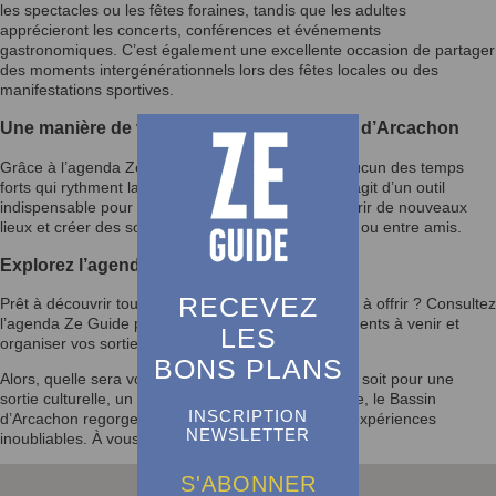
les spectacles ou les fêtes foraines, tandis que les adultes
apprécieront les concerts, conférences et événements
gastronomiques. C’est également une excellente occasion de partager
des moments intergénérationnels lors des fêtes locales ou des
manifestations sportives.
Une manière de vivre pleinement le Bassin d’Arcachon
Grâce à l’agenda Ze Guide, vous ne manquerez aucun des temps
forts qui rythment la vie du Bassin d’Arcachon. Il s’agit d’un outil
indispensable pour enrichir votre quotidien, découvrir de nouveaux
lieux et créer des souvenirs mémorables en famille ou entre amis.
Explorez l’agenda et laissez-vous inspirer
RECEVEZ
Prêt à découvrir tout ce que le Bassin d’Arcachon a à offrir ? Consultez
l’agenda Ze Guide pour rester informé des événements à venir et
LES
organiser vos sorties selon vos envies.
BONS PLANS
Alors, quelle sera votre prochaine activité ? Que ce soit pour une
sortie culturelle, un festival ou un moment en famille, le Bassin
INSCRIPTION
d’Arcachon regorge d’opportunités pour vivre des expériences
NEWSLETTER
inoubliables. À vous de jouer !
S'ABONNER