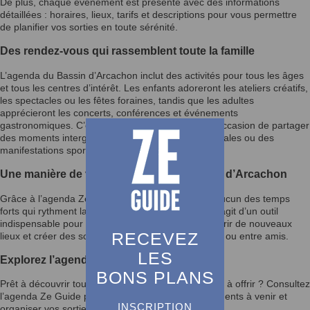
De plus, chaque événement est présenté avec des informations
détaillées : horaires, lieux, tarifs et descriptions pour vous permettre
de planifier vos sorties en toute sérénité.
Des rendez-vous qui rassemblent toute la famille
L’agenda du Bassin d’Arcachon inclut des activités pour tous les âges
et tous les centres d’intérêt. Les enfants adoreront les ateliers créatifs,
les spectacles ou les fêtes foraines, tandis que les adultes
apprécieront les concerts, conférences et événements
gastronomiques. C’est également une excellente occasion de partager
des moments intergénérationnels lors des fêtes locales ou des
manifestations sportives.
Une manière de vivre pleinement le Bassin d’Arcachon
Grâce à l’agenda Ze Guide, vous ne manquerez aucun des temps
forts qui rythment la vie du Bassin d’Arcachon. Il s’agit d’un outil
indispensable pour enrichir votre quotidien, découvrir de nouveaux
RECEVEZ
lieux et créer des souvenirs mémorables en famille ou entre amis.
LES
Explorez l’agenda et laissez-vous inspirer
BONS PLANS
Prêt à découvrir tout ce que le Bassin d’Arcachon a à offrir ? Consultez
l’agenda Ze Guide pour rester informé des événements à venir et
INSCRIPTION
organiser vos sorties selon vos envies.