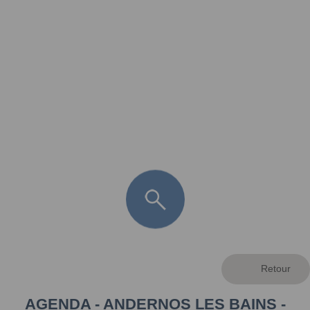
FR
LÈGE CAP-FERRET
ARÈS
ANDERNOS LES BAINS
ARCACHON
LA TESTE DE BUCH
GUJAN MESTRAS
AGENDA - ANDERNOS LES BAINS -