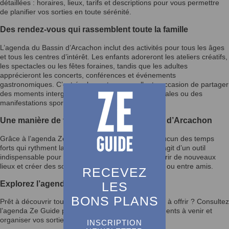
détaillées : horaires, lieux, tarifs et descriptions pour vous permettre
de planifier vos sorties en toute sérénité.
Des rendez-vous qui rassemblent toute la famille
L’agenda du Bassin d’Arcachon inclut des activités pour tous les âges
et tous les centres d’intérêt. Les enfants adoreront les ateliers créatifs,
les spectacles ou les fêtes foraines, tandis que les adultes
apprécieront les concerts, conférences et événements
gastronomiques. C’est également une excellente occasion de partager
des moments intergénérationnels lors des fêtes locales ou des
manifestations sportives.
Une manière de vivre pleinement le Bassin d’Arcachon
Grâce à l’agenda Ze Guide, vous ne manquerez aucun des temps
forts qui rythment la vie du Bassin d’Arcachon. Il s’agit d’un outil
indispensable pour enrichir votre quotidien, découvrir de nouveaux
lieux et créer des souvenirs mémorables en famille ou entre amis.
RECEVEZ
Explorez l’agenda et laissez-vous inspirer
LES
BONS PLANS
Prêt à découvrir tout ce que le Bassin d’Arcachon a à offrir ? Consultez
l’agenda Ze Guide pour rester informé des événements à venir et
organiser vos sorties selon vos envies.
INSCRIPTION