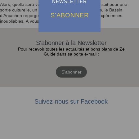
NEWSLETTER
Alors, quelle sera votre prochaine activité ? Que ce soit pour une
sortie culturelle, un festival ou un moment en famille, le Bassin
S'ABONNER
d’Arcachon regorge d’opportunités pour vivre des expériences
inoubliables. À vous de jouer !
S'abonner à la Newsletter
Pour recevoir toutes les actualités et bons plans de Ze
Guide dans sa boite e-mail :
S'abonner
Suivez-nous sur Facebook