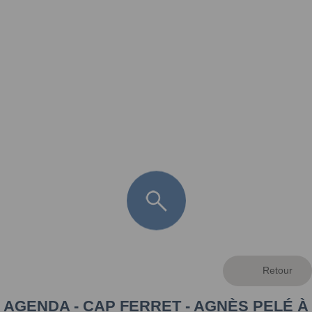
FR
LÈGE CAP-FERRET
ARÈS
ANDERNOS LES BAINS
ARCACHON
LA TESTE DE BUCH
GUJAN MESTRAS
AGENDA - CAP FERRET - AGNÈS PELÉ À