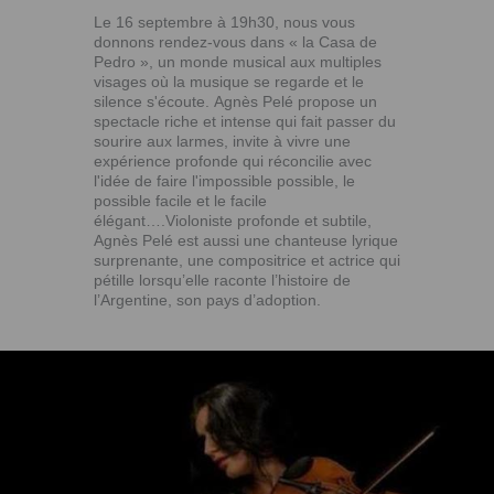
Le 16 septembre à 19h30, nous vous
donnons rendez-vous
dans « la Casa de
Pedro », un monde musical aux multiples
visages où la musique se regarde et le
silence s'écoute.
Agnès Pelé propose un
spectacle riche et intense qui fait passer du
sourire aux larmes, invite à vivre une
expérience
profonde qui réconcilie avec
l'idée de faire l'impossible possible, le
possible facile et le facile
élégant….
Violoniste profonde et subtile,
Agnès Pelé est aussi une chanteuse lyrique
surprenante, une compositrice et actrice qui
pétille lorsqu’elle raconte l’histoire de
l’Argentine, son pays d’adoption.