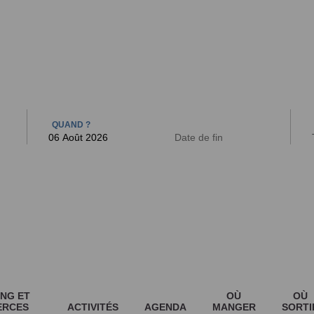
 BAINS
ARCAC
QUAND ?
NG ET
OÙ
OÙ
ERCES
ACTIVITÉS
AGENDA
MANGER
SORTI