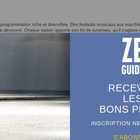
rogrammation riche et diversifiée. Des festivals musicaux aux marchés
 découvrir. Chaque saison apporte son lot de surprises, qu’il s’agisse de
aire et intuitive. Vous pouvez trier les événements par lieu, date ou ca
Teste-de-Buch ou Lège-Cap Ferret, il est facile de repérer les rende
étaillées : horaires, lieux, tarifs et descriptions pour vous permettre 
RECE
s âges et tous les centres d’intérêt. Les enfants adoreront les ateliers 
LE
ts gastronomiques. C’est également une excellente occasion de partage
BONS P
chon
INSCRIPTION 
 forts qui rythment la vie du Bassin d’Arcachon. Il s’agit d’un outil i
 ou entre amis.
S'ABON