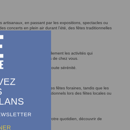
 artisanaux, en passant par les expositions, spectacles ou
s concerts en plein air durant l’été, des fêtes traditionnelles
tégorie afin de trouver rapidement les activités qui
z-vous à ne pas manquer près de chez vous.
de planifier vos sorties en toute sérénité.
VEZ
créatifs, les spectacles ou les fêtes foraines, tandis que les
S
r des moments intergénérationnels lors des fêtes locales ou
LANS
NEWSLETTER
ndispensable pour enrichir votre quotidien, découvrir de
NER