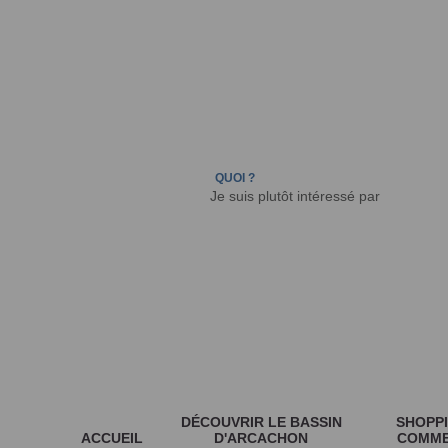
LÈGE CAP-FERRET
ARÈS
ANDERNOS LES
QUOI ?
DÉCOUVRIR LE BASSIN
SHOPPI
ACCUEIL
D'ARCACHON
COMM