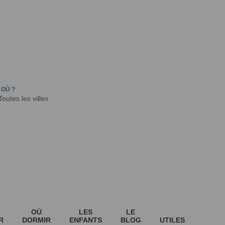
FR
HON
LA TESTE DE BUCH
GUJAN MESTRAS
OÙ ?
OÙ
LES
LE
R
DORMIR
ENFANTS
BLOG
UTILES