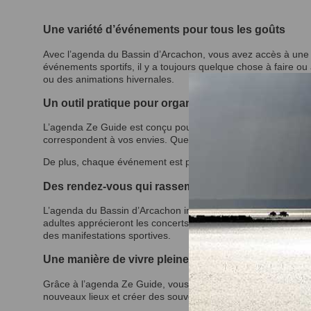
Une variété d’événements pour tous les goûts
Avec l’agenda du Bassin d’Arcachon, vous avez accès à une p
événements sportifs, il y a toujours quelque chose à faire ou à
ou des animations hivernales.
Un outil pratique pour organiser vos sorties
L’agenda Ze Guide est conçu pour vous offrir une navigation cl
correspondent à vos envies. Que vous soyez à Arcachon, La 
De plus, chaque événement est présenté avec des informations d
Des rendez-vous qui rassemblent toute la famille
L’agenda du Bassin d’Arcachon inclut des activités pour tous le
adultes apprécieront les concerts, conférences et événemen
des manifestations sportives.
Une manière de vivre pleinement le Bassin d’Arca
Grâce à l’agenda Ze Guide, vous ne manquerez aucun des temps
nouveaux lieux et créer des souvenirs mémorables en famille