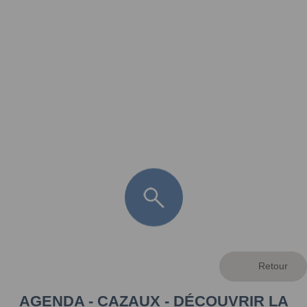
FR
LÈGE CAP-FERRET
ARÈS
ANDERNOS LES BAINS
ARCACHON
LA TESTE DE BUCH
GUJAN MESTRAS
AGENDA - CAZAUX - DÉCOUVRIR LA