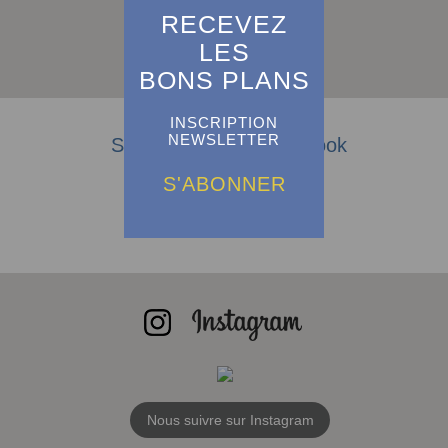
RECEVEZ
LES
S'abonner
BONS PLANS
INSCRIPTION
NEWSLETTER
Suivez-nous sur Facebook
S'ABONNER
Nous suivre sur Instagram