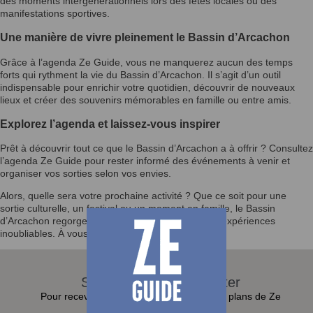
des moments intergénérationnels lors des fêtes locales ou des
manifestations sportives.
Une manière de vivre pleinement le Bassin d’Arcachon
Grâce à l’agenda Ze Guide, vous ne manquerez aucun des temps
forts qui rythment la vie du Bassin d’Arcachon. Il s’agit d’un outil
indispensable pour enrichir votre quotidien, découvrir de nouveaux
lieux et créer des souvenirs mémorables en famille ou entre amis.
Explorez l’agenda et laissez-vous inspirer
Prêt à découvrir tout ce que le Bassin d’Arcachon a à offrir ? Consultez
l’agenda Ze Guide pour rester informé des événements à venir et
organiser vos sorties selon vos envies.
Alors, quelle sera votre prochaine activité ? Que ce soit pour une
sortie culturelle, un festival ou un moment en famille, le Bassin
d’Arcachon regorge d’opportunités pour vivre des expériences
inoubliables. À vous de jouer !
S'abonner à la Newsletter
Pour recevoir toutes les actualités et bons plans de Ze
Guide dans sa boite e-mail :