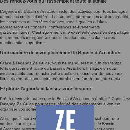
Des rendez-vous qui rassemblent toute la famille
L’agenda du Bassin d’Arcachon inclut des activités pour tous les âges
et tous les centres d’intérêt. Les enfants adoreront les ateliers créatifs,
les spectacles ou les fêtes foraines, tandis que les adultes
apprécieront les concerts, conférences et événements
gastronomiques. C’est également une excellente occasion de partager
des moments intergénérationnels lors des fêtes locales ou des
manifestations sportives.
Une manière de vivre pleinement le Bassin d’Arcachon
Grâce à l’agenda Ze Guide, vous ne manquerez aucun des temps
forts qui rythment la vie du Bassin d’Arcachon. Il s’agit d’un outil
indispensable pour enrichir votre quotidien, découvrir de nouveaux
lieux et créer des souvenirs mémorables en famille ou entre amis.
Explorez l’agenda et laissez-vous inspirer
Prêt à découvrir tout ce que le Bassin d’Arcachon a à offrir ? Consultez
l’agenda Ze Guide pour rester informé des événements à venir et
organiser vos sorties selon vos envies.
Alors, quelle sera votre prochaine activité ? Que ce soit pour une
sortie culturelle, un festival ou un moment en famille, le Bassin
d’Arcachon regorge d’opportunités pour vivre des expériences