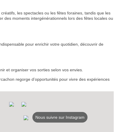
créatifs, les spectacles ou les fêtes foraines, tandis que les
r des moments intergénérationnels lors des fêtes locales ou
VEZ
ndispensable pour enrichir votre quotidien, découvrir de
S
LANS
ir et organiser vos sorties selon vos envies.
NEWSLETTER
d’Arcachon regorge d’opportunités pour vivre des expériences
NER
Nous suivre sur Instagram