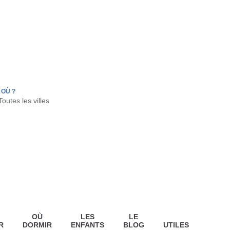
FR
HON
LA TESTE DE BUCH
GUJAN MESTRAS
OÙ ?
OÙ
LES
LE
R
DORMIR
ENFANTS
BLOG
UTILES