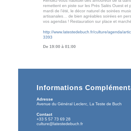
Rendez-vous habituel des amoureux de la dan
remettent en piste sur les Prés Salés Ouest et 
mardi de l’été, le décor naturel de soirées musi
artisanales… de bien agréables soirées en per
vos agendas ! Restauration sur place et march
http://www.latestedebuch.fr/culture/agenda/arti
3393
De 19:00 à 01:00
Informations Complémenta
Adresse
Avenue du Général Leclerc, La Teste de Buch
Contact
+33 5 57 73 69 28
culture@latestedebuch.fr