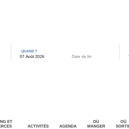
 BAINS
ARCAC
QUAND ?
NG ET
OÙ
OÙ
ERCES
ACTIVITÉS
AGENDA
MANGER
SORTI