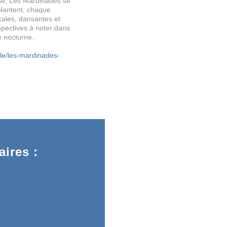
se, Les Mardinades se
plantent, chaque
cales, dansantes et
spectives à noter dans
é nocturne.
cle/les-mardinades-
ires :