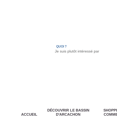
LÈGE CAP-FERRET
ARÈS
ANDERNOS LES
QUOI ?
DÉCOUVRIR LE BASSIN
SHOPPI
ACCUEIL
D'ARCACHON
COMM