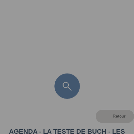
FR
LÈGE CAP-FERRET
ARÈS
ANDERNOS LES BAINS
ARCACHON
LA TESTE DE BUCH
GUJAN MESTRAS
AGENDA - LA TESTE DE BUCH - LES