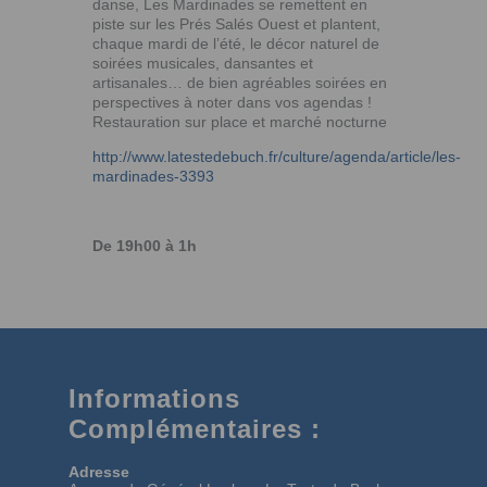
danse, Les Mardinades se remettent en
piste sur les Prés Salés Ouest et plantent,
chaque mardi de l’été, le décor naturel de
soirées musicales, dansantes et
artisanales… de bien agréables soirées en
perspectives à noter dans vos agendas !
Restauration sur place et marché nocturne
http://www.latestedebuch.fr/culture/agenda/article/les-
mardinades-3393
De 19h00 à 1h
Informations
Complémentaires :
Adresse