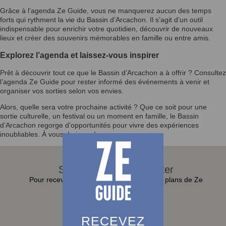
Grâce à l’agenda Ze Guide, vous ne manquerez aucun des temps
forts qui rythment la vie du Bassin d’Arcachon. Il s’agit d’un outil
indispensable pour enrichir votre quotidien, découvrir de nouveaux
lieux et créer des souvenirs mémorables en famille ou entre amis.
Explorez l’agenda et laissez-vous inspirer
Prêt à découvrir tout ce que le Bassin d’Arcachon a à offrir ? Consultez
l’agenda Ze Guide pour rester informé des événements à venir et
organiser vos sorties selon vos envies.
Alors, quelle sera votre prochaine activité ? Que ce soit pour une
sortie culturelle, un festival ou un moment en famille, le Bassin
d’Arcachon regorge d’opportunités pour vivre des expériences
inoubliables. À vous de jouer !
S'abonner à la Newsletter
Pour recevoir toutes les actualités et bons plans de Ze
Guide dans sa boite e-mail :
S'abonner
RECEVEZ