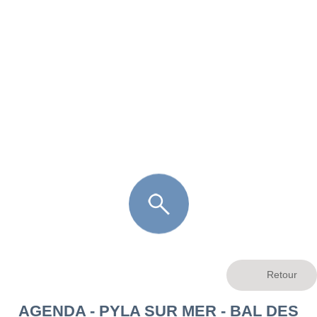
FR
LÈGE CAP-FERRET
ARÈS
ANDERNOS LES BAINS
ARCACHON
LA TESTE DE BUCH
GUJAN MESTRAS
AGENDA - PYLA SUR MER - BAL DES