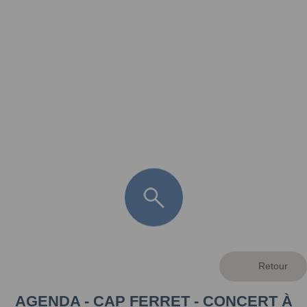
FR
LÈGE CAP-FERRET
ARÈS
ANDERNOS LES BAINS
ARCACHON
LA TESTE DE BUCH
GUJAN MESTRAS
AGENDA - CAP FERRET - CONCERT À