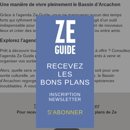
Une manière de vivre pleinement le Bassin d’Arcachon
Grâce à l’agenda Ze Guide, vous ne manquerez aucun des temps
forts qui rythment la vie du Bassin d’Arcachon. Il s’agit d’un outil
indispensable pour enrichir votre quotidien, découvrir de nouveaux
lieux et créer des souvenirs mémorables en famille ou entre amis.
Explorez l’agenda et laissez-vous inspirer
Prêt à découvrir tout ce que le Bassin d’Arcachon a à offrir ? Consultez
l’agenda Ze Guide pour rester informé des événements à venir et
organiser vos sorties selon vos envies.
RECEVEZ
Alors, quelle sera votre prochaine activité ? Que ce soit pour une
LES
sortie culturelle, un festival ou un moment en famille, le Bassin
BONS PLANS
d’Arcachon regorge d’opportunités pour vivre des expériences
inoubliables. À vous de jouer !
INSCRIPTION
NEWSLETTER
S'abonner à la Newsletter
S'ABONNER
Pour recevoir toutes les actualités et bons plans de Ze
Guide dans sa boite e-mail :