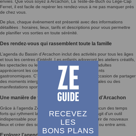
envies. Que vous soyez à Arcachon, La Teste-de-Buch ou Lège-Cap
Ferret, il est facile de repérer les rendez-vous à ne pas manquer près
de chez vous.
De plus, chaque événement est présenté avec des informations
détaillées : horaires, lieux, tarifs et descriptions pour vous permettre
de planifier vos sorties en toute sérénité.
Des rendez-vous qui rassemblent toute la famille
L’agenda du Bassin d’Arcachon inclut des activités pour tous les âges
et tous les centres d’intérêt. Les enfants adoreront les ateliers créatifs,
les spectacles ou les fêtes foraines, tandis que les adultes
apprécieront les concerts, conférences et événements
gastronomiques. C’est également une excellente occasion de partager
des moments intergénérationnels lors des fêtes locales ou des
manifestations sportives.
Une manière de vivre pleinement le Bassin d’Arcachon
Grâce à l’agenda Ze Guide, vous ne manquerez aucun des temps
RECEVEZ
forts qui rythment la vie du Bassin d’Arcachon. Il s’agit d’un outil
indispensable pour enrichir votre quotidien, découvrir de nouveaux
LES
lieux et créer des souvenirs mémorables en famille ou entre amis.
BONS PLANS
Explorez l’agenda et laissez-vous inspirer