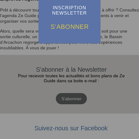
INSCRIPTION
Prêt à découvrir tout ce que le Bassin d’Arcachon a à offrir ? Consultez
NEWSLETTER
l’agenda Ze Guide pour rester informé des événements à venir et
organiser vos sorties selon vos envies.
S'ABONNER
Alors, quelle sera votre prochaine activité ? Que ce soit pour une
sortie culturelle, un festival ou un moment en famille, le Bassin
d’Arcachon regorge d’opportunités pour vivre des expériences
inoubliables. À vous de jouer !
S'abonner à la Newsletter
Pour recevoir toutes les actualités et bons plans de Ze
Guide dans sa boite e-mail :
S'abonner
Suivez-nous sur Facebook