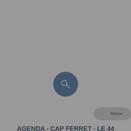
FR
LÈGE CAP-FERRET
ARÈS
ANDERNOS LES BAINS
ARCACHON
LA TESTE DE BUCH
GUJAN MESTRAS
AGENDA - CAP FERRET - LE 44