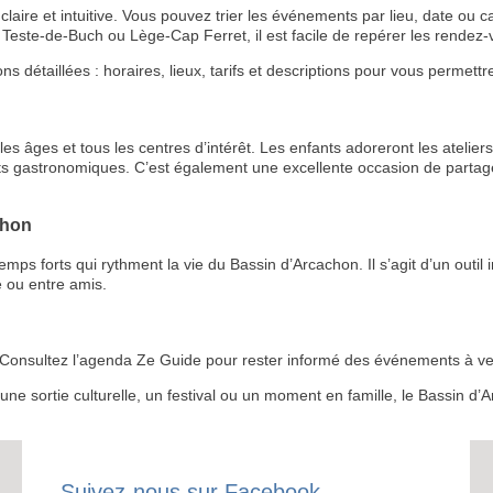
aire et intuitive. Vous pouvez trier les événements par lieu, date ou ca
Teste-de-Buch ou Lège-Cap Ferret, il est facile de repérer les rende
étaillées : horaires, lieux, tarifs et descriptions pour vous permettre 
s âges et tous les centres d’intérêt. Les enfants adoreront les ateliers 
ts gastronomiques. C’est également une excellente occasion de partage
RECE
chon
LE
 forts qui rythment la vie du Bassin d’Arcachon. Il s’agit d’un outil i
BONS P
 ou entre amis.
INSCRIPTION 
 ? Consultez l’agenda Ze Guide pour rester informé des événements à ven
S'ABON
r une sortie culturelle, un festival ou un moment en famille, le Bassin 
Suivez-nous sur Facebook