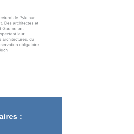
tectural de Pyla sur
t. Des architectes et
 et Gaume ont
spectent leur
 architectures, du
ervation obligatoire
Buch
ires :