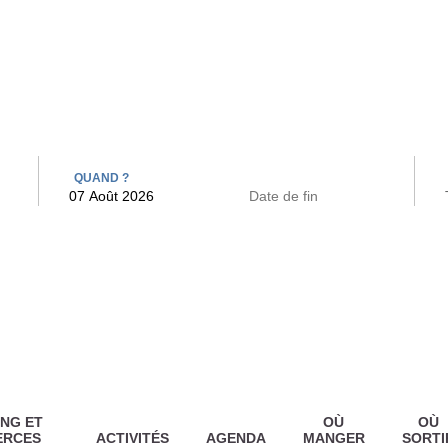
 BAINS
ARCAC
QUAND ?
NG ET
OÙ
OÙ
ERCES
ACTIVITÉS
AGENDA
MANGER
SORTI