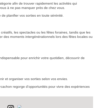
tégorie afin de trouver rapidement les activités qui
z-vous à ne pas manquer près de chez vous.
de planifier vos sorties en toute sérénité.
créatifs, les spectacles ou les fêtes foraines, tandis que les
r des moments intergénérationnels lors des fêtes locales ou
VEZ
S
ndispensable pour enrichir votre quotidien, découvrir de
LANS
NEWSLETTER
ir et organiser vos sorties selon vos envies.
NER
d’Arcachon regorge d’opportunités pour vivre des expériences