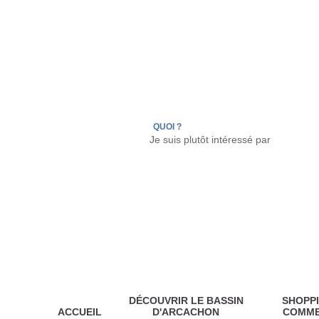
LÈGE CAP-FERRET
ARÈS
ANDERNOS LES
QUOI ?
DÉCOUVRIR LE BASSIN
SHOPPI
ACCUEIL
D'ARCACHON
COMM