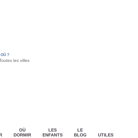
FR
HON
LA TESTE DE BUCH
GUJAN MESTRAS
OÙ ?
OÙ
LES
LE
R
DORMIR
ENFANTS
BLOG
UTILES