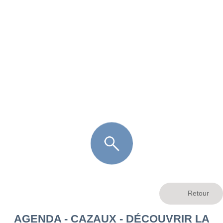
FR
LÈGE CAP-FERRET
ARÈS
ANDERNOS LES BAINS
ARCACHON
LA TESTE DE BUCH
GUJAN MESTRAS
AGENDA - CAZAUX - DÉCOUVRIR LA