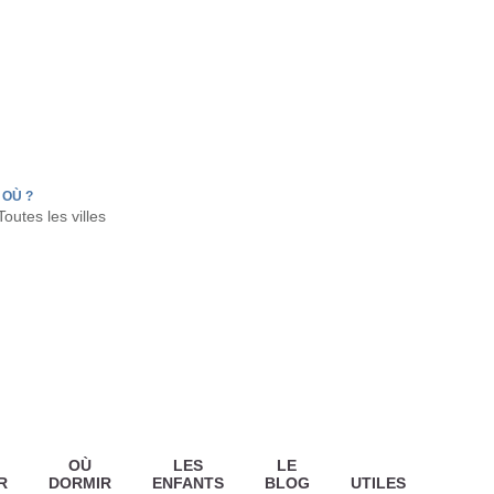
FR
HON
LA TESTE DE BUCH
GUJAN MESTRAS
OÙ ?
OÙ
LES
LE
R
DORMIR
ENFANTS
BLOG
UTILES