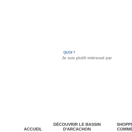
LÈGE CAP-FERRET
ARÈS
ANDERNOS LES
QUOI ?
DÉCOUVRIR LE BASSIN
SHOPPI
ACCUEIL
D'ARCACHON
COMM