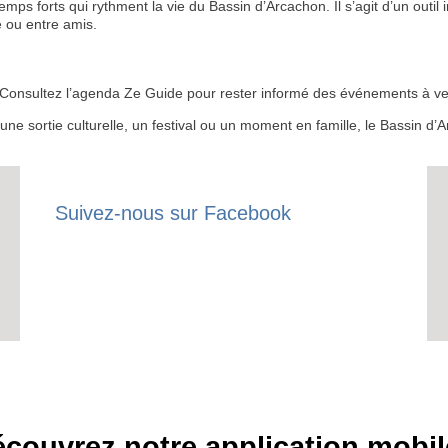
 forts qui rythment la vie du Bassin d’Arcachon. Il s’agit d’un outil i
 ou entre amis.
RECE
 ? Consultez l’agenda Ze Guide pour rester informé des événements à ven
LE
r une sortie culturelle, un festival ou un moment en famille, le Bassin 
BONS P
INSCRIPTION 
Suivez-nous sur Facebook
S'ABON
couvrez notre application mobil