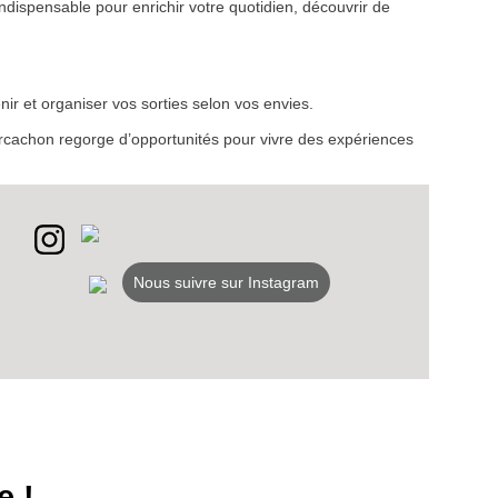
ndispensable pour enrichir votre quotidien, découvrir de
VEZ
ir et organiser vos sorties selon vos envies.
S
d’Arcachon regorge d’opportunités pour vivre des expériences
LANS
NEWSLETTER
NER
Nous suivre sur Instagram
e !