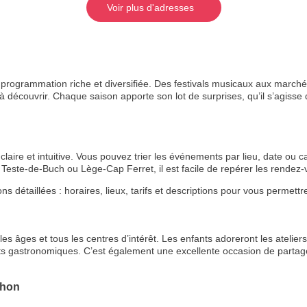
Voir plus d'adresses
rogrammation riche et diversifiée. Des festivals musicaux aux marchés
 découvrir. Chaque saison apporte son lot de surprises, qu’il s’agisse de
aire et intuitive. Vous pouvez trier les événements par lieu, date ou ca
Teste-de-Buch ou Lège-Cap Ferret, il est facile de repérer les rende
étaillées : horaires, lieux, tarifs et descriptions pour vous permettre 
s âges et tous les centres d’intérêt. Les enfants adoreront les ateliers 
ts gastronomiques. C’est également une excellente occasion de partage
chon