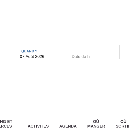
 BAINS
ARCAC
QUAND ?
NG ET
OÙ
OÙ
ERCES
ACTIVITÉS
AGENDA
MANGER
SORTI