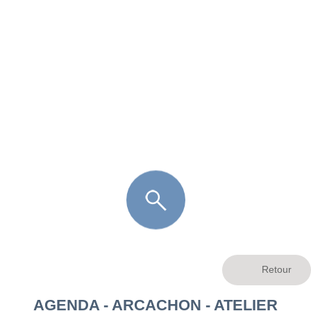
FR
LÈGE CAP-FERRET
ARÈS
ANDERNOS LES BAINS
ARCACHON
LA TESTE DE BUCH
GUJAN MESTRAS
AGENDA - ARCACHON - ATELIER