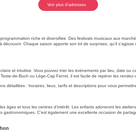
Voir plus d'adresses
rogrammation riche et diversifiée. Des festivals musicaux aux marchés
 découvrir. Chaque saison apporte son lot de surprises, qu’il s’agisse de
aire et intuitive. Vous pouvez trier les événements par lieu, date ou ca
Teste-de-Buch ou Lège-Cap Ferret, il est facile de repérer les rende
étaillées : horaires, lieux, tarifs et descriptions pour vous permettre 
s âges et tous les centres d’intérêt. Les enfants adoreront les ateliers 
ts gastronomiques. C’est également une excellente occasion de partage
chon