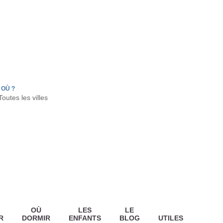
FR
HON
LA TESTE DE BUCH
GUJAN MESTRAS
OÙ ?
OÙ
LES
LE
R
DORMIR
ENFANTS
BLOG
UTILES