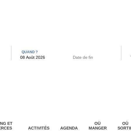
 BAINS
ARCAC
QUAND ?
NG ET
OÙ
OÙ
ERCES
ACTIVITÉS
AGENDA
MANGER
SORTI