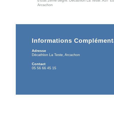
d’Etat 2ème degré. Décathlon La Teste. AST Es
Arcachon
Informations Complémenta
Adresse
Décathlon La Teste, Arcachon
Contact
05 56 66 45 15