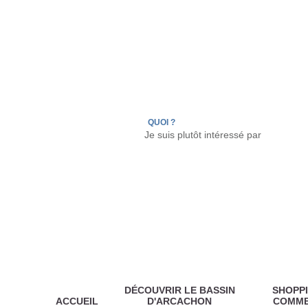
LÈGE CAP-FERRET
ARÈS
ANDERNOS LES
QUOI ?
DÉCOUVRIR LE BASSIN
SHOPPI
ACCUEIL
D'ARCACHON
COMM