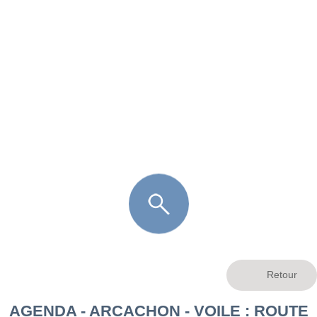
FR
LÈGE CAP-FERRET
ARÈS
ANDERNOS LES BAINS
ARCACHON
LA TESTE DE BUCH
GUJAN MESTRAS
AGENDA - ARCACHON - VOILE : ROUTE