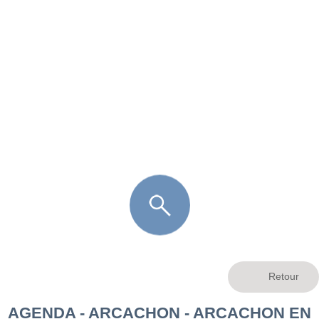
FR
LÈGE CAP-FERRET
ARÈS
ANDERNOS LES BAINS
ARCACHON
LA TESTE DE BUCH
GUJAN MESTRAS
AGENDA - ARCACHON - ARCACHON EN