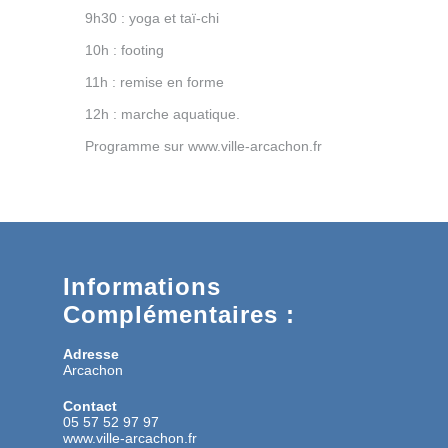
9h30 : yoga et taï-chi
10h : footing
11h : remise en forme
12h : marche aquatique.
Programme sur www.ville-arcachon.fr
Informations
Complémentaires :
Adresse
Arcachon
Contact
05 57 52 97 97
www.ville-arcachon.fr