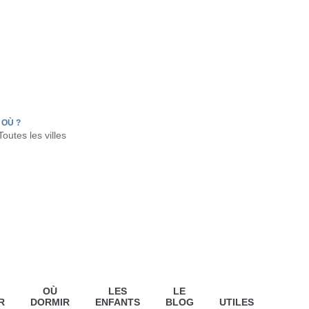
FR
HON
LA TESTE DE BUCH
GUJAN MESTRAS
OÙ ?
OÙ
LES
LE
R
DORMIR
ENFANTS
BLOG
UTILES