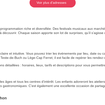
Voir plus d'adresses
rogrammation riche et diversifiée. Des festivals musicaux aux marchés
 découvrir. Chaque saison apporte son lot de surprises, qu’il s’agisse de
aire et intuitive. Vous pouvez trier les événements par lieu, date ou ca
Teste-de-Buch ou Lège-Cap Ferret, il est facile de repérer les rende
étaillées : horaires, lieux, tarifs et descriptions pour vous permettre 
s âges et tous les centres d’intérêt. Les enfants adoreront les ateliers 
ts gastronomiques. C’est également une excellente occasion de partage
chon