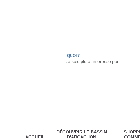
LÈGE CAP-FERRET
ARÈS
ANDERNOS LES
QUOI ?
DÉCOUVRIR LE BASSIN
SHOPPI
ACCUEIL
D'ARCACHON
COMM