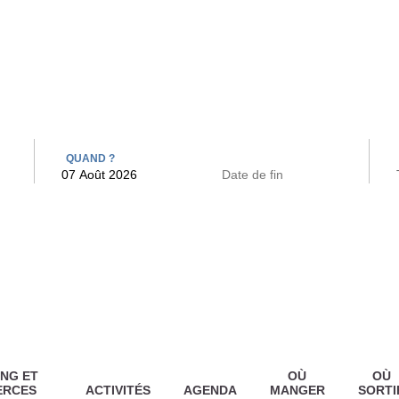
 BAINS
ARCAC
QUAND ?
NG ET
OÙ
OÙ
ERCES
ACTIVITÉS
AGENDA
MANGER
SORTI