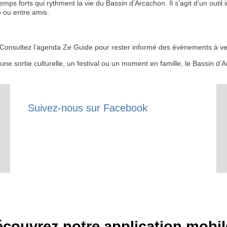
 forts qui rythment la vie du Bassin d’Arcachon. Il s’agit d’un outil i
 ou entre amis.
RECE
 ? Consultez l’agenda Ze Guide pour rester informé des événements à ven
LE
r une sortie culturelle, un festival ou un moment en famille, le Bassin 
BONS P
INSCRIPTION 
Suivez-nous sur Facebook
S'ABON
couvrez notre application mobil