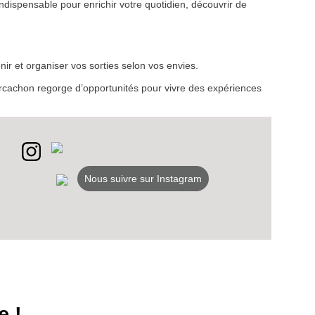
ndispensable pour enrichir votre quotidien, découvrir de
VEZ
ir et organiser vos sorties selon vos envies.
S
d’Arcachon regorge d’opportunités pour vivre des expériences
LANS
NEWSLETTER
NER
Nous suivre sur Instagram
e !