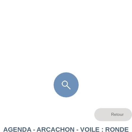
FR
LÈGE CAP-FERRET
ARÈS
ANDERNOS LES BAINS
ARCACHON
LA TESTE DE BUCH
GUJAN MESTRAS
AGENDA - ARCACHON - VOILE : RONDE