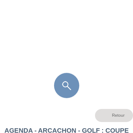
FR
LÈGE CAP-FERRET
ARÈS
ANDERNOS LES BAINS
ARCACHON
LA TESTE DE BUCH
GUJAN MESTRAS
AGENDA - ARCACHON - GOLF : COUPE