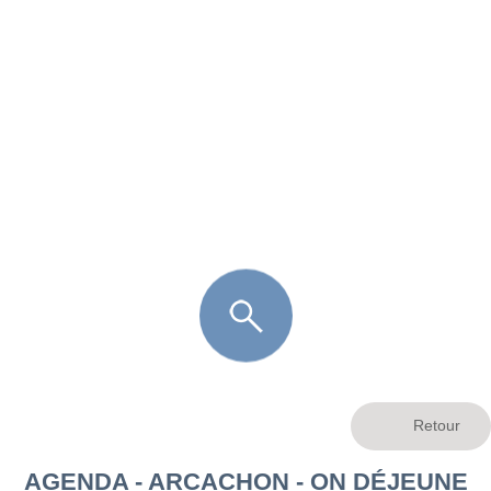
FR
LÈGE CAP-FERRET
ARÈS
ANDERNOS LES BAINS
ARCACHON
LA TESTE DE BUCH
GUJAN MESTRAS
AGENDA - ARCACHON - ON DÉJEUNE