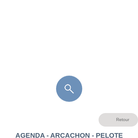
FR
LÈGE CAP-FERRET
ARÈS
ANDERNOS LES BAINS
ARCACHON
LA TESTE DE BUCH
GUJAN MESTRAS
AGENDA - ARCACHON - PELOTE