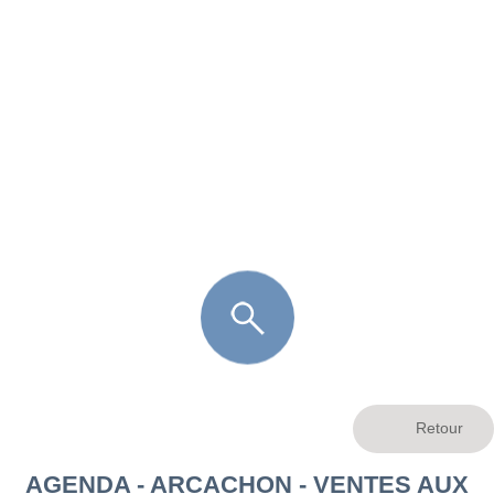
FR
LÈGE CAP-FERRET
ARÈS
ANDERNOS LES BAINS
ARCACHON
LA TESTE DE BUCH
GUJAN MESTRAS
AGENDA - ARCACHON - VENTES AUX