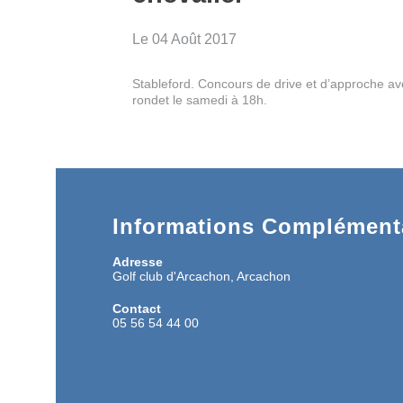
Le 04 Août 2017
Stableford. Concours de drive et d’approche av
rondet le samedi à 18h.
Informations Complémenta
Adresse
Golf club d'Arcachon, Arcachon
Contact
05 56 54 44 00