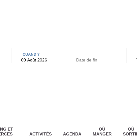
 BAINS
ARCAC
QUAND ?
NG ET
OÙ
OÙ
ERCES
ACTIVITÉS
AGENDA
MANGER
SORTI