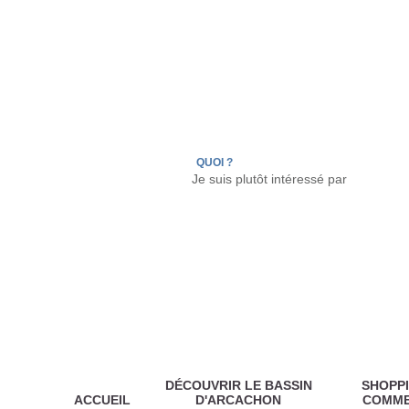
LÈGE CAP-FERRET
ARÈS
ANDERNOS LES
QUOI ?
DÉCOUVRIR LE BASSIN
SHOPPI
ACCUEIL
D'ARCACHON
COMM