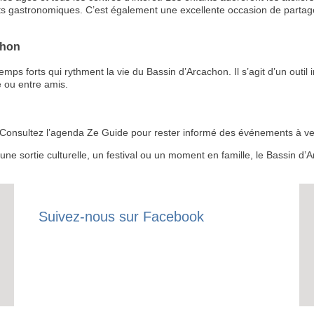
ts gastronomiques. C’est également une excellente occasion de partage
chon
 forts qui rythment la vie du Bassin d’Arcachon. Il s’agit d’un outil i
RECE
 ou entre amis.
LE
BONS P
 ? Consultez l’agenda Ze Guide pour rester informé des événements à ven
r une sortie culturelle, un festival ou un moment en famille, le Bassin 
INSCRIPTION 
S'ABON
Suivez-nous sur Facebook