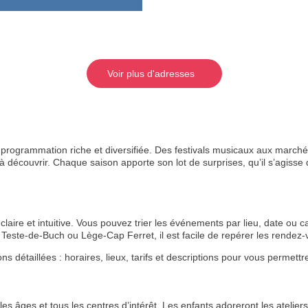
Voir plus d'adresses
rogrammation riche et diversifiée. Des festivals musicaux aux marchés
 découvrir. Chaque saison apporte son lot de surprises, qu’il s’agisse de
aire et intuitive. Vous pouvez trier les événements par lieu, date ou ca
Teste-de-Buch ou Lège-Cap Ferret, il est facile de repérer les rende
étaillées : horaires, lieux, tarifs et descriptions pour vous permettre 
s âges et tous les centres d’intérêt. Les enfants adoreront les ateliers 