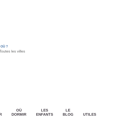
FR
HON
LA TESTE DE BUCH
GUJAN MESTRAS
OÙ ?
OÙ
LES
LE
R
DORMIR
ENFANTS
BLOG
UTILES