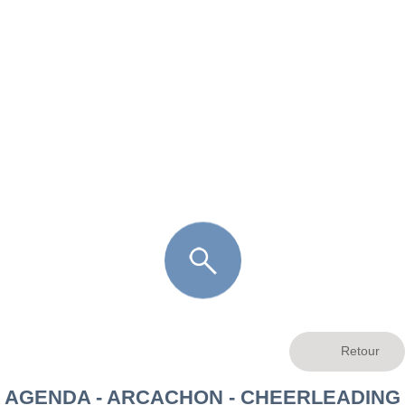
FR
LÈGE CAP-FERRET
ARÈS
ANDERNOS LES BAINS
ARCACHON
LA TESTE DE BUCH
GUJAN MESTRAS
AGENDA - ARCACHON - CHEERLEADING