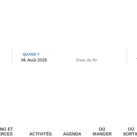
 BAINS
ARCAC
QUAND ?
NG ET
OÙ
OÙ
ERCES
ACTIVITÉS
AGENDA
MANGER
SORTI