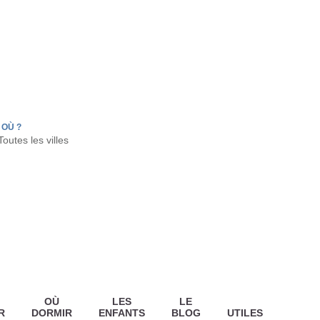
FR
HON
LA TESTE DE BUCH
GUJAN MESTRAS
OÙ ?
OÙ
LES
LE
R
DORMIR
ENFANTS
BLOG
UTILES