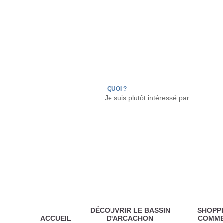
LÈGE CAP-FERRET
ARÈS
ANDERNOS LES
QUOI ?
DÉCOUVRIR LE BASSIN
SHOPPI
ACCUEIL
D'ARCACHON
COMM