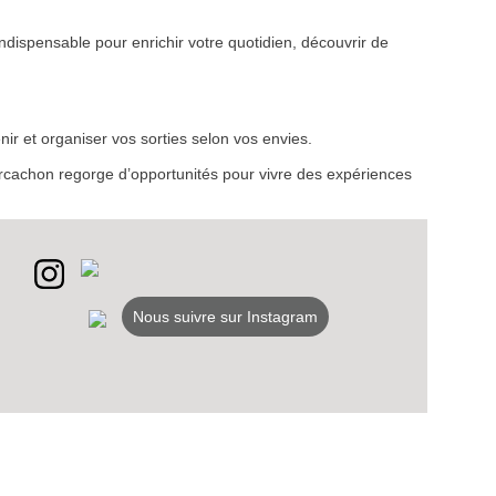
ndispensable pour enrichir votre quotidien, découvrir de
VEZ
S
ir et organiser vos sorties selon vos envies.
LANS
d’Arcachon regorge d’opportunités pour vivre des expériences
NEWSLETTER
NER
Nous suivre sur Instagram