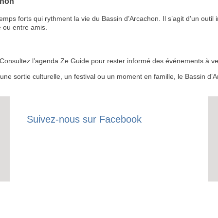
chon
 forts qui rythment la vie du Bassin d’Arcachon. Il s’agit d’un outil i
 ou entre amis.
RECE
LE
 ? Consultez l’agenda Ze Guide pour rester informé des événements à ven
BONS P
r une sortie culturelle, un festival ou un moment en famille, le Bassin 
INSCRIPTION 
Suivez-nous sur Facebook
S'ABON