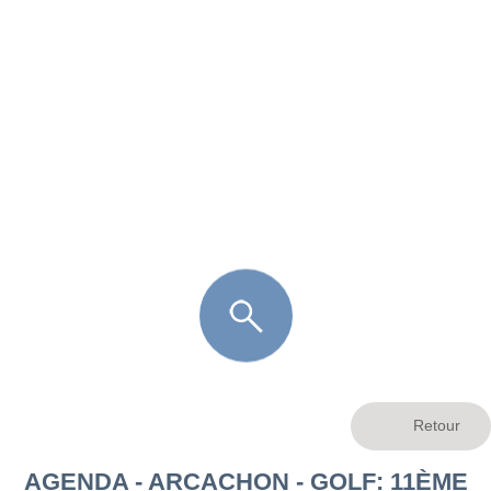
FR
LÈGE CAP-FERRET
ARÈS
ANDERNOS LES BAINS
ARCACHON
LA TESTE DE BUCH
GUJAN MESTRAS
AGENDA - ARCACHON - GOLF: 11ÈME