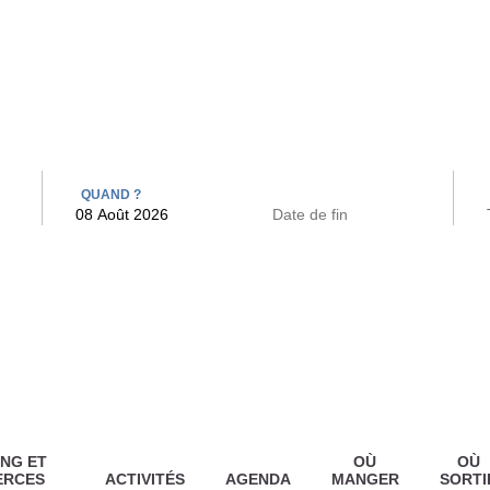
 BAINS
ARCAC
QUAND ?
NG ET
OÙ
OÙ
ERCES
ACTIVITÉS
AGENDA
MANGER
SORTI