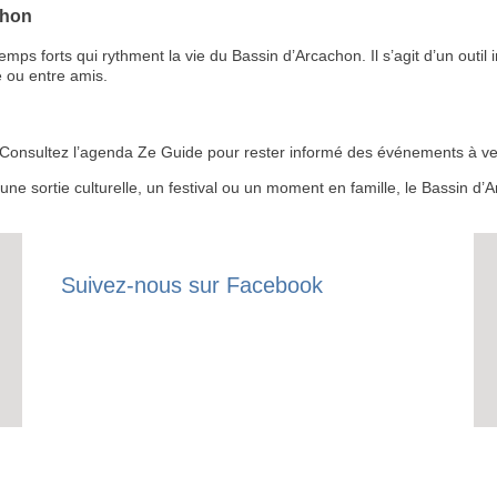
chon
 forts qui rythment la vie du Bassin d’Arcachon. Il s’agit d’un outil i
 ou entre amis.
RECE
LE
 ? Consultez l’agenda Ze Guide pour rester informé des événements à ven
BONS P
r une sortie culturelle, un festival ou un moment en famille, le Bassin 
INSCRIPTION 
Suivez-nous sur Facebook
S'ABON