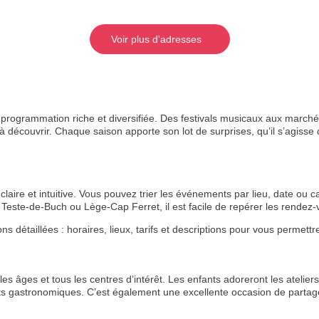
Voir plus d'adresses
rogrammation riche et diversifiée. Des festivals musicaux aux marchés
 découvrir. Chaque saison apporte son lot de surprises, qu’il s’agisse de
aire et intuitive. Vous pouvez trier les événements par lieu, date ou ca
Teste-de-Buch ou Lège-Cap Ferret, il est facile de repérer les rende
étaillées : horaires, lieux, tarifs et descriptions pour vous permettre 
s âges et tous les centres d’intérêt. Les enfants adoreront les ateliers 
ts gastronomiques. C’est également une excellente occasion de partage