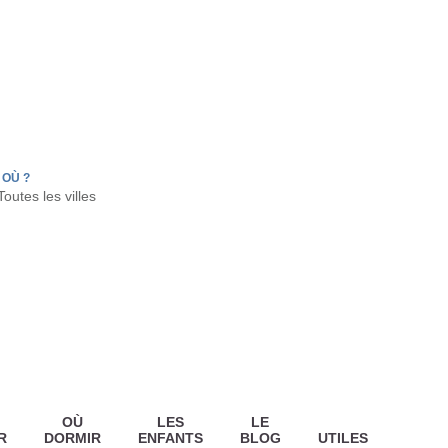
FR
HON
LA TESTE DE BUCH
GUJAN MESTRAS
OÙ ?
OÙ
LES
LE
R
DORMIR
ENFANTS
BLOG
UTILES