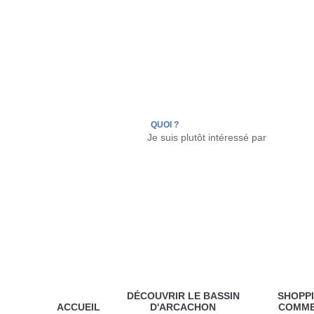
LÈGE CAP-FERRET
ARÈS
ANDERNOS LES
QUOI ?
DÉCOUVRIR LE BASSIN
SHOPPI
ACCUEIL
D'ARCACHON
COMM