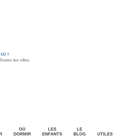
FR
HON
LA TESTE DE BUCH
GUJAN MESTRAS
OÙ ?
OÙ
LES
LE
R
DORMIR
ENFANTS
BLOG
UTILES