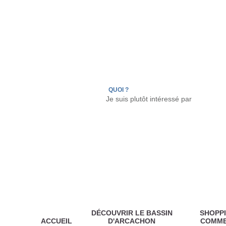
LÈGE CAP-FERRET
ARÈS
ANDERNOS LES
QUOI ?
DÉCOUVRIR LE BASSIN
SHOPPI
ACCUEIL
D'ARCACHON
COMM