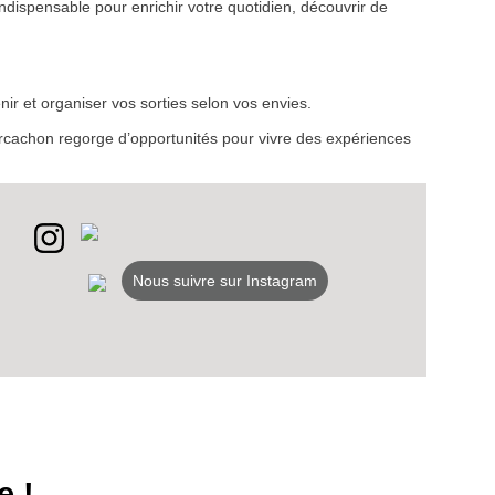
ndispensable pour enrichir votre quotidien, découvrir de
VEZ
ir et organiser vos sorties selon vos envies.
S
d’Arcachon regorge d’opportunités pour vivre des expériences
LANS
NEWSLETTER
NER
Nous suivre sur Instagram
e !