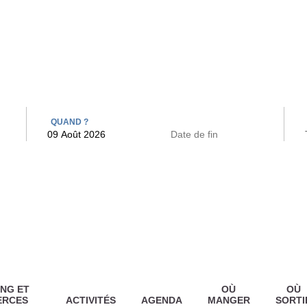
 BAINS
ARCAC
QUAND ?
NG ET
OÙ
OÙ
ERCES
ACTIVITÉS
AGENDA
MANGER
SORTI