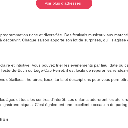
Voir plus d'adresses
rogrammation riche et diversifiée. Des festivals musicaux aux marchés
 découvrir. Chaque saison apporte son lot de surprises, qu’il s’agisse de
aire et intuitive. Vous pouvez trier les événements par lieu, date ou ca
Teste-de-Buch ou Lège-Cap Ferret, il est facile de repérer les rende
étaillées : horaires, lieux, tarifs et descriptions pour vous permettre 
s âges et tous les centres d’intérêt. Les enfants adoreront les ateliers 
ts gastronomiques. C’est également une excellente occasion de partage
chon