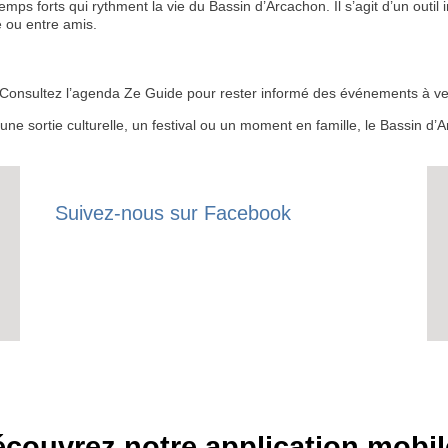
 forts qui rythment la vie du Bassin d’Arcachon. Il s’agit d’un outil i
 ou entre amis.
RECE
 ? Consultez l’agenda Ze Guide pour rester informé des événements à ven
LE
r une sortie culturelle, un festival ou un moment en famille, le Bassin 
BONS P
INSCRIPTION 
Suivez-nous sur Facebook
S'ABON
couvrez notre application mobil