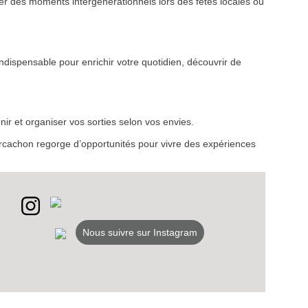
r des moments intergénérationnels lors des fêtes locales ou
ndispensable pour enrichir votre quotidien, découvrir de
VEZ
S
ir et organiser vos sorties selon vos envies.
LANS
d’Arcachon regorge d’opportunités pour vivre des expériences
NEWSLETTER
NER
Nous suivre sur Instagram