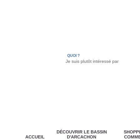
LÈGE CAP-FERRET
ARÈS
ANDERNOS LES
QUOI ?
DÉCOUVRIR LE BASSIN
SHOPPI
ACCUEIL
D'ARCACHON
COMM