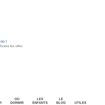
FR
HON
LA TESTE DE BUCH
GUJAN MESTRAS
OÙ ?
OÙ
LES
LE
R
DORMIR
ENFANTS
BLOG
UTILES