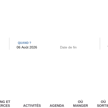
 BAINS
ARCAC
QUAND ?
NG ET
OÙ
OÙ
ERCES
ACTIVITÉS
AGENDA
MANGER
SORTI