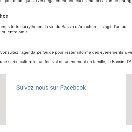
ts gastronomiques. C’est également une excellente occasion de partage
chon
 forts qui rythment la vie du Bassin d’Arcachon. Il s’agit d’un outil i
 ou entre amis.
RECE
LE
 ? Consultez l’agenda Ze Guide pour rester informé des événements à ven
BONS P
r une sortie culturelle, un festival ou un moment en famille, le Bassin 
INSCRIPTION 
S'ABON
Suivez-nous sur Facebook