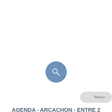
FR
LÈGE CAP-FERRET
ARÈS
ANDERNOS LES BAINS
ARCACHON
LA TESTE DE BUCH
GUJAN MESTRAS
AGENDA - ARCACHON - ENTRE 2