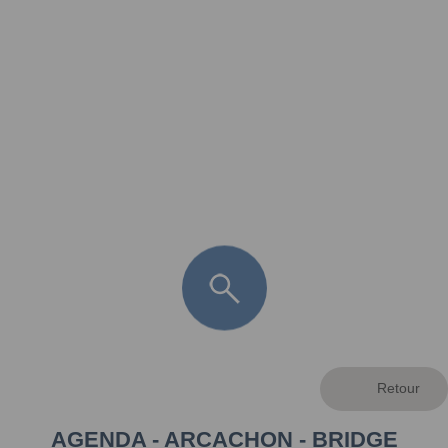
FR
LÈGE CAP-FERRET
ARÈS
ANDERNOS LES BAINS
ARCACHON
LA TESTE DE BUCH
GUJAN MESTRAS
AGENDA - ARCACHON - BRIDGE